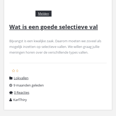
Melden
Wat is een goede selectieve val
Bijvangst is een kwalijke zaak. Daarom moeten we zoveel als
mogelijk inzetten op selectieve vallen. We willen graag jullie
meningen horen over de verschillende types vallen.
0
Lokvallen
9 maanden geleden
0 Reacties
KarlThiry