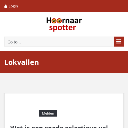
Login
Go to...
Lokvallen
Melden
Wat is een goede selectieve val