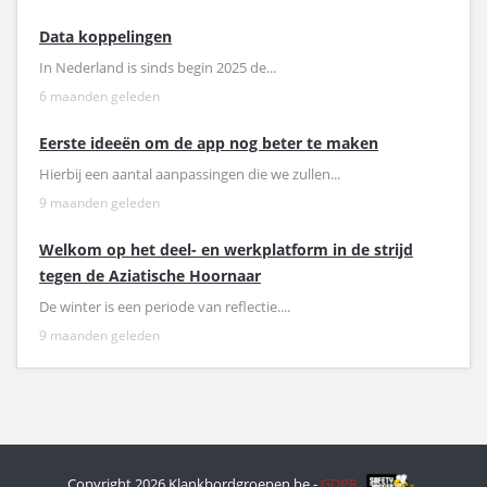
Data koppelingen
In Nederland is sinds begin 2025 de...
6 maanden geleden
Eerste ideeën om de app nog beter te maken
Hierbij een aantal aanpassingen die we zullen...
9 maanden geleden
Welkom op het deel- en werkplatform in de strijd
tegen de Aziatische Hoornaar
De winter is een periode van reflectie....
9 maanden geleden
Copyright 2026 Klankbordgroepen.be -
GDPR