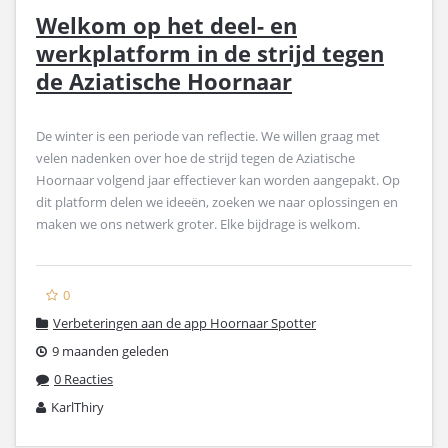
Welkom op het deel- en
werkplatform in de strijd tegen
de Aziatische Hoornaar
De winter is een periode van reflectie. We willen graag met
velen nadenken over hoe de strijd tegen de Aziatische
Hoornaar volgend jaar effectiever kan worden aangepakt. Op
dit platform delen we ideeën, zoeken we naar oplossingen en
maken we ons netwerk groter. Elke bijdrage is welkom.
0
Verbeteringen aan de app Hoornaar Spotter
9 maanden geleden
0 Reacties
KarlThiry