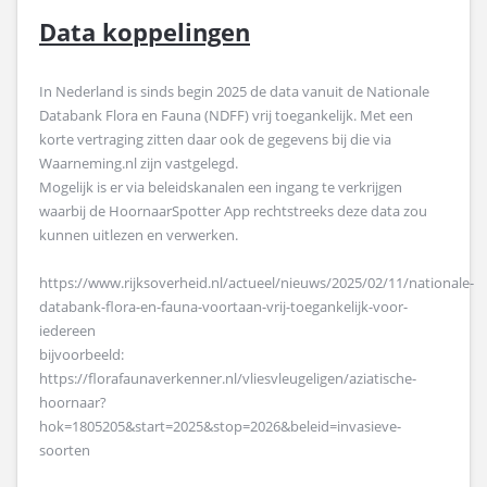
Data koppelingen
In Nederland is sinds begin 2025 de data vanuit de Nationale
Databank Flora en Fauna (NDFF) vrij toegankelijk. Met een
korte vertraging zitten daar ook de gegevens bij die via
Waarneming.nl zijn vastgelegd.
Mogelijk is er via beleidskanalen een ingang te verkrijgen
waarbij de HoornaarSpotter App rechtstreeks deze data zou
kunnen uitlezen en verwerken.
https://www.rijksoverheid.nl/actueel/nieuws/2025/02/11/nationale-
databank-flora-en-fauna-voortaan-vrij-toegankelijk-voor-
iedereen
bijvoorbeeld:
https://florafaunaverkenner.nl/vliesvleugeligen/aziatische-
hoornaar?
hok=1805205&start=2025&stop=2026&beleid=invasieve-
soorten